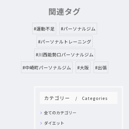
関連タグ
#運動不足
#パーソナルジム
#パーソナルトレーニング
#川西能勢口パーソナルジム
#中崎町パーソナルジム
#大阪
#出張
カテゴリー
Categories
全てのカテゴリー
ダイエット