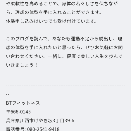
や柔軟性を高めることで、身体の若々しさを保ちなが
ら、理想の体型を手に入れることができます。
体験申し込みはいつでも受け付けています。
このブログを読んで、あなたも運動不足から脱出し、理
想の体型を手に入れたいと思ったら、ぜひお気軽にお問
い合わせください。一緒に、健康で美しい人生を歩んで
いきましょう！
--------------------------------------------------------------------
--
BTフィットネス
〒666-0145
兵庫県川西市けやき坂3丁目39-6
電話番号 : 080-2541-9418