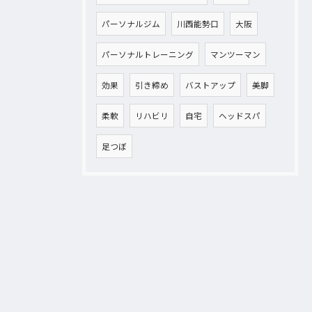
パーソナルジム
川西能勢口
大阪
パーソナルトレーニング
マンツーマン
効果
引き締め
バストアップ
美脚
柔軟
リハビリ
自宅
ヘッドスパ
足つぼ