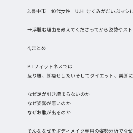
3.豊中市 40代女性 U.H むくみがだいぶマ
→浮腫む理由を教えてくださってから姿勢やスト
4,まとめ
BTフィットネスでは
反り腰、脚痩せしたいそしてダイエット、美脚
なぜ足が引き締まらないのか
なぜ姿勢が悪いのか
なぜお腹が出るのか
そんななぜをボディメイク専用の姿勢分析でなぜ