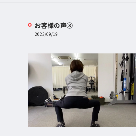
お客様の声③
2023/09/19