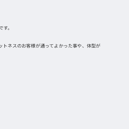
です。
ットネスのお客様が通ってよかった事や、体型が