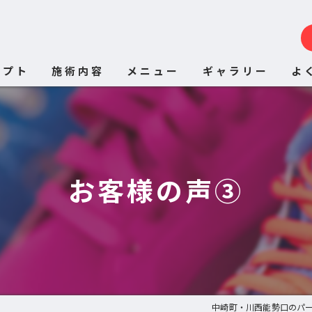
セプト
施術内容
メニュー
ギャラリー
よ
お客様の声③
中崎町・川西能勢口のパーソ