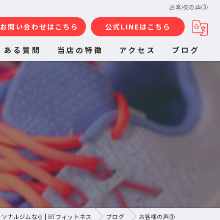
お客様の声③
お問い合わせはこちら
公式LINEはこちら
くある質問
当店の特徴
アクセス
ブログ
ダイエット
女性
出張
姿勢
リラクゼーション
ナルジムなら | BTフィットネス
ブログ
お客様の声③