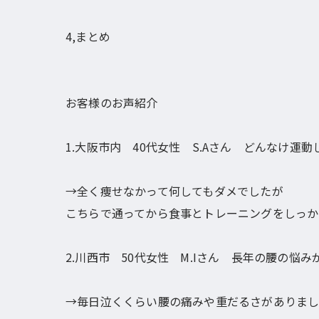
4,まとめ
お客様のお声紹介
1.大阪市内 40代女性 S.Aさん どんなけ運
→全く痩せなかって何してもダメでしたが
こちらで通ってから食事とトレーニングをしっか
2.川西市 50代女性 M.Iさん 長年の腰の悩
→毎日泣くくらい腰の痛みや重だるさがありま