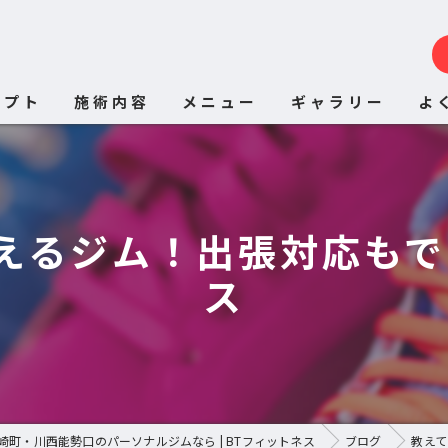
セプト
施術内容
メニュー
ギャラリー
よ
えるジム！出張対応もで
ス
崎町・川西能勢口のパーソナルジムなら | BTフィットネス
ブログ
教えて