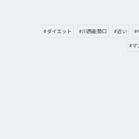
#ダイエット
#川西能勢口
#近い
#
#マ