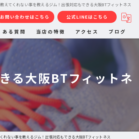
教えてくれない事を教えるジム！出張対応もできる大阪BTフィットネス
お問い合わせはこちら
公式LINEはこちら
くある質問
当店の特徴
アクセス
ブログ
ダイエット
女性
きる大阪BTフィットネ
出張
姿勢
リラクゼーション
くれない事を教えるジム！出張対応もできる大阪BTフィットネス