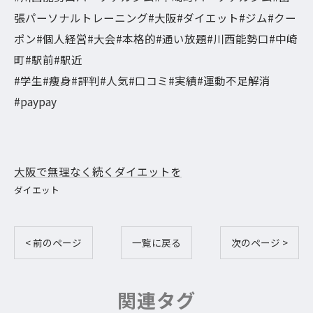
張パーソナルトレーニング#大阪#ダイエット#ジム#クー
ポン#個人経営#大会#本格的#通い放題#川西能勢口#中崎
町#駅前#駅近
#学生#痩身#評判#人気#口コミ#実績#運動不足解消
#paypay
大阪で無理なく続くダイエットを
ダイエット
< 前のページ
一覧に戻る
次のページ >
関連タグ