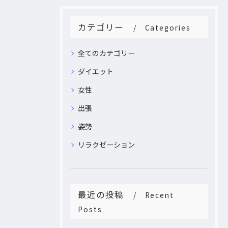
カテゴリー
Categories
全てのカテゴリー
ダイエット
女性
出張
姿勢
リラクゼーション
最近の投稿
Recent
Posts