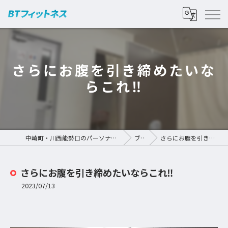
さらにお腹を引き締めたいな
らこれ‼️
中崎町・川西能勢口のパーソナルジムなら | BTフィットネス
ブログ
さらにお腹を引き締めたいならこれ‼️
さらにお腹を引き締めたいならこれ‼️
2023/07/13