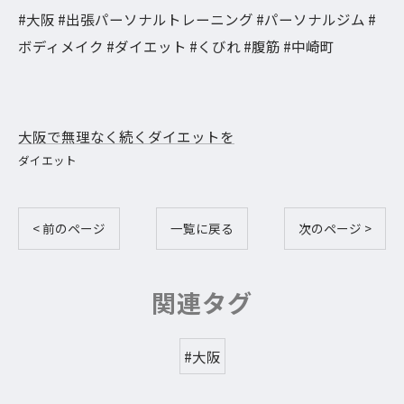
#大阪 #出張パーソナルトレーニング #パーソナルジム #
ボディメイク #ダイエット #くびれ #腹筋 #中崎町
大阪で無理なく続くダイエットを
ダイエット
< 前のページ
一覧に戻る
次のページ >
関連タグ
#大阪