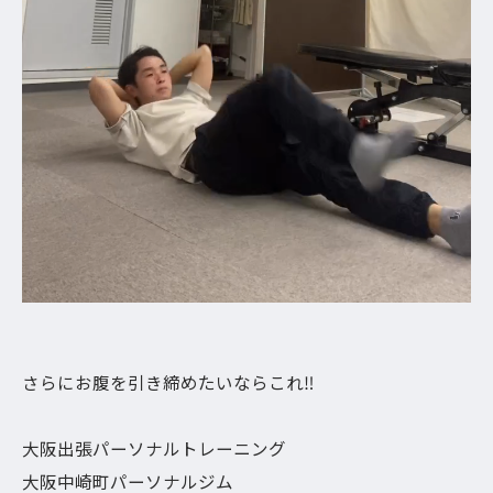
さらにお腹を引き締めたいならこれ‼️
大阪出張パーソナルトレーニング
大阪中崎町パーソナルジム