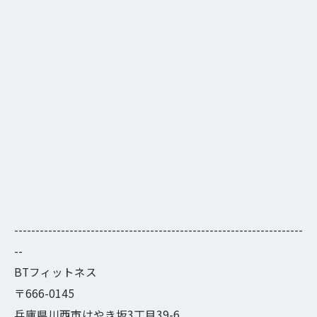
--------------------------------------------------------------------
--
BTフィットネス
〒666-0145
兵庫県川西市けやき坂3丁目39-6