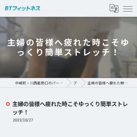
主婦の皆様へ疲れた時こそゆ
っくり簡単ストレッチ！
中崎町・川西能勢口のパーソナルジムなら | BTフィットネス
ブログ
主婦の皆様へ疲れた時こそゆっくり簡単ストレッチ！
主婦の皆様へ疲れた時こそゆっくり簡単ストレ
ッチ！
2023/10/27