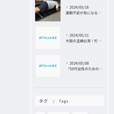
2024/05/16
運動不足が気になるあなたへ。大阪中崎町で自宅にパーソナルトレーナーがおうかがし!プライベート空間で理想のカラダづくり
2024/05/11
大阪の主婦必見！忙しい日常に合わせた出張パーソナルトレーニングで理想のボディを手に入れよう
2024/05/08
「50代女性のためのパーソナルトレーニング！運動不足から脱出し、理想の体型を手に入れよう」
タグ
Tags