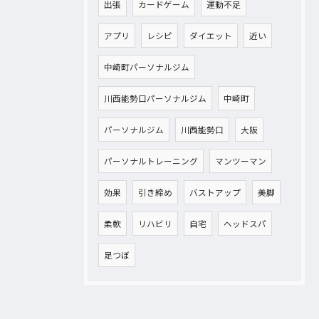
出張
カードゲーム
運動不足
アプリ
レシピ
ダイエット
近い
中崎町パーソナルジム
川西能勢口パーソナルジム
中崎町
パーソナルジム
川西能勢口
大阪
パーソナルトレーニング
マンツーマン
効果
引き締め
バストアップ
美脚
柔軟
リハビリ
自宅
ヘッドスパ
足つぼ